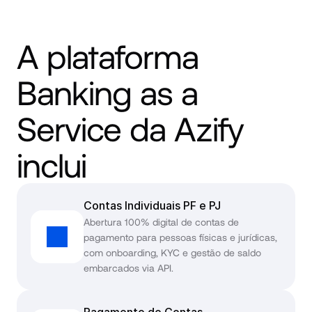
A plataforma 
Banking as a 
Service da Azify 
inclui
Contas Individuais PF e PJ
Abertura 100% digital de contas de 
pagamento para pessoas físicas e jurídicas, 
com onboarding, KYC e gestão de saldo 
embarcados via API.