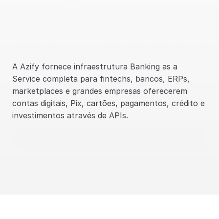
para empresas que 
querem lançar produtos 
financeiros.
A Azify fornece infraestrutura Banking as a 
Service completa para fintechs, bancos, ERPs, 
marketplaces e grandes empresas oferecerem 
contas digitais, Pix, cartões, pagamentos, crédito e 
investimentos através de APIs.
Fale com nossos especialistas
Bancos tradicionais/digitais
Fintechs
Instit