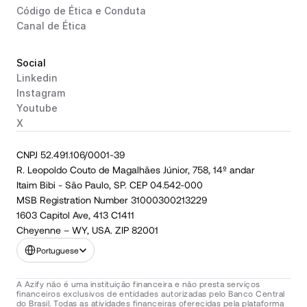
Código de Ética e Conduta
Canal de Ética
Social
Linkedin
Instagram
Youtube
X
CNPJ 52.491.106/0001-39
R. Leopoldo Couto de Magalhães Júnior, 758, 14º andar
Itaim Bibi - São Paulo, SP. CEP 04.542-000
MSB Registration Number 31000300213229
1603 Capitol Ave, 413 C1411
Cheyenne – WY, USA. ZIP 82001
Select Language
Portuguese
A Azify não é uma instituição financeira e não presta serviços 
financeiros exclusivos de entidades autorizadas pelo Banco Central 
do Brasil. Todas as atividades financeiras oferecidas pela plataforma 