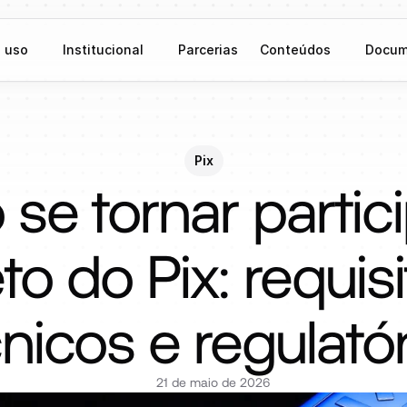
 uso
Institucional
Parcerias
Conteúdos
Docum
Pix
e tornar partici
eto do Pix: requisi
nicos e regulató
21 de maio de 2026