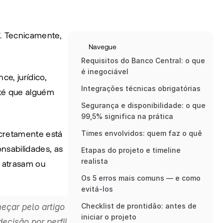
. Tecnicamente, 
Navegue
Requisitos do Banco Central: o que 
é inegociável
e, jurídico, 
Integrações técnicas obrigatórias
té que alguém 
Segurança e disponibilidade: o que 
99,5% significa na prática
cretamente está 
Times envolvidos: quem faz o quê
nsabilidades, as 
Etapas do projeto e timeline 
realista
 atrasam ou 
Os 5 erros mais comuns — e como 
evitá-los
Checklist de prontidão: antes de 
Se você ainda está na fase de decidir entre Pix Direto e Indireto, recomendamos começar pelo artigo 
iniciar o projeto
ecisão por perfil 