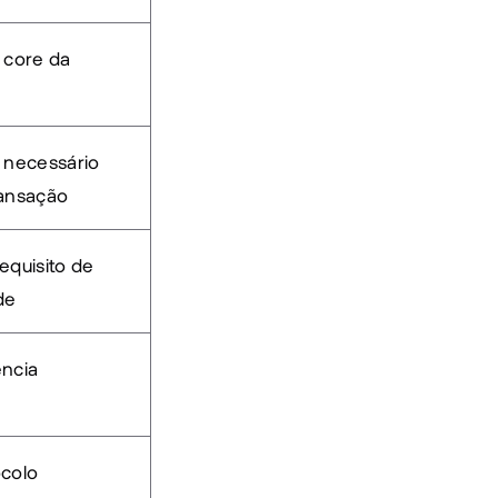
 core da 
 necessário 
ransação
equisito de 
de
ncia 
colo 