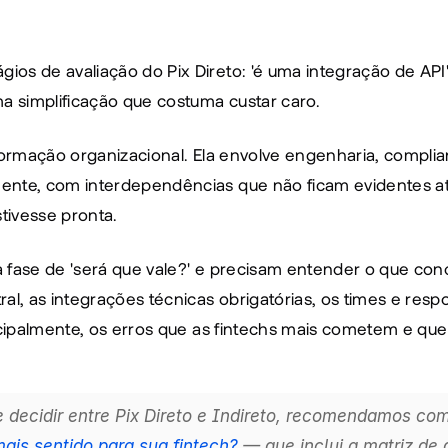
os de avaliação do Pix Direto: 'é uma integração de API'
 simplificação que costuma custar caro.
ormação organizacional. Ela envolve engenharia, complianc
ente, com interdependências que não ficam evidentes a
tivesse pronta.
da fase de 'será que vale?' e precisam entender o que con
l, as integrações técnicas obrigatórias, os times e respo
ncipalmente, os erros que as fintechs mais cometem e que
mais sentido para sua fintech?
 — que inclui a matriz de d