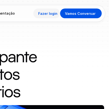
entação
Fazer login
Vamos Conversar
pante 
tos 
rios