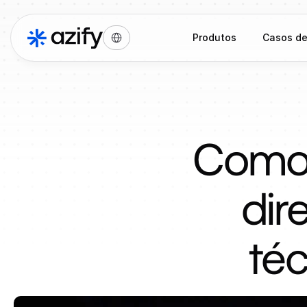
Select Language
Produtos
Casos de
Como s
dir
téc