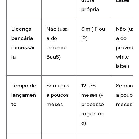
própria
Licença 
Não (usa 
Sim (IF ou 
Não (usa 
bancária 
a do 
IP)
a do 
necessár
parceiro 
provedor 
ia
BaaS)
white 
label)
Tempo de 
Semanas 
12–36 
Semanas 
lançamen
a poucos 
meses (+ 
a poucos 
to
meses
processo 
meses
regulatóri
o)