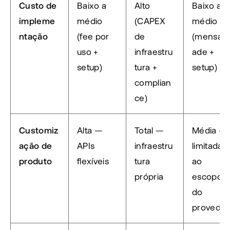
Custo de 
Baixo a 
Alto 
Baixo a 
impleme
médio 
(CAPEX 
médio 
ntação
(fee por 
de 
(mensali
uso + 
infraestru
ade + 
setup)
tura + 
setup)
complian
ce)
Customiz
Alta — 
Total — 
Média — 
ação de 
APIs 
infraestru
limitada 
produto
flexíveis
tura 
ao 
própria
escopo 
do 
provedor