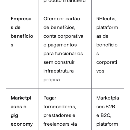
produto financeiro.
Empresa
Oferecer cartão 
RHtechs, 
s de 
de benefícios, 
plataform
benefício
conta corporativa 
as de 
s
e pagamentos 
benefício
para funcionários 
s 
sem construir 
corporati
infraestrutura 
vos
própria.
Marketpl
Pagar 
Marketpla
aces e 
fornecedores, 
ces B2B 
gig 
prestadores e 
e B2C, 
economy
freelancers via 
plataform