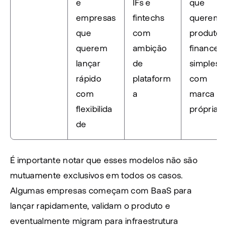
e 
IFs e 
que 
empresas 
fintechs 
querem 
que 
com 
produto 
querem 
ambição 
financeiro
lançar 
de 
simples 
rápido 
plataform
com 
com 
a
marca 
flexibilida
própria
de
É importante notar que esses modelos não são 
mutuamente exclusivos em todos os casos. 
Algumas empresas começam com BaaS para 
lançar rapidamente, validam o produto e 
eventualmente migram para infraestrutura 