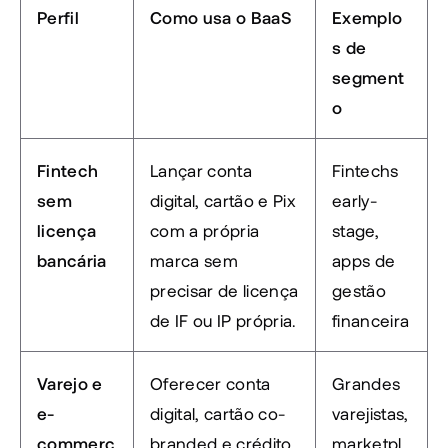
Perfil
Como usa o BaaS
Exemplo
s de 
segment
o
Fintech 
Lançar conta 
Fintechs 
sem 
digital, cartão e Pix 
early-
licença 
com a própria 
stage, 
bancária
marca sem 
apps de 
precisar de licença 
gestão 
de IF ou IP própria.
financeira
Varejo e 
Oferecer conta 
Grandes 
e-
digital, cartão co-
varejistas, 
commerc
branded e crédito 
marketpl