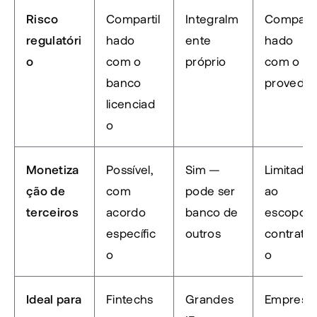
Risco 
Compartil
Integralm
Comparti
regulatóri
hado 
ente 
hado 
o
com o 
próprio
com o 
banco 
provedor
licenciad
o
Monetiza
Possível, 
Sim — 
Limitada 
ção de 
com 
pode ser 
ao 
terceiros
acordo 
banco de 
escopo 
específic
outros
contrata
o
o
Ideal para
Fintechs 
Grandes 
Empresas