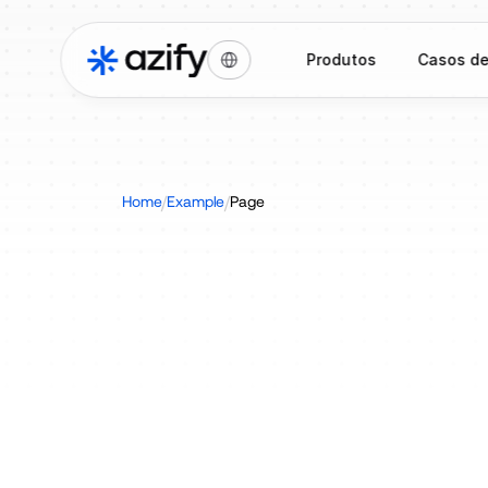
Select Language
Produtos
Casos de
/
/
Home
Example
Page
Money
20/20
L
-
25