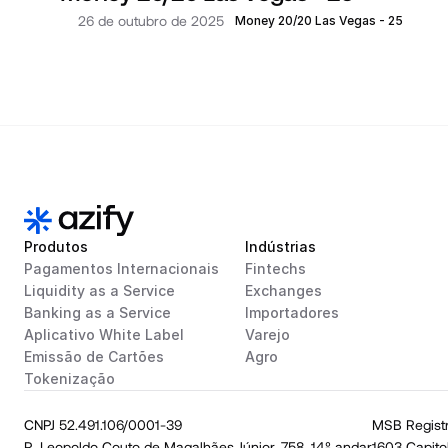
26 de outubro de 2025
Money 20/20 Las Vegas - 25
Produtos
Indústrias
Pagamentos Internacionais
Fintechs
Liquidity as a Service
Exchanges
Banking as a Service
Importadores
Aplicativo White Label
Varejo
Emissão de Cartões
Agro
Tokenização
CNPJ 52.491.106/0001-39
MSB Regist
R. Leopoldo Couto de Magalhães Júnior, 758, 14º andar
1603 Capito