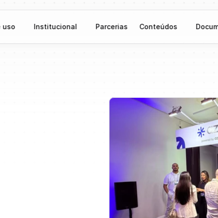
 uso
Institucional
Parcerias
Conteúdos
Docum
T
25