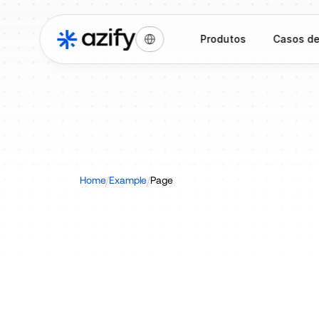
Select Language
Produtos
Casos de
/
/
Home
Example
Page
Febraban
PLDF