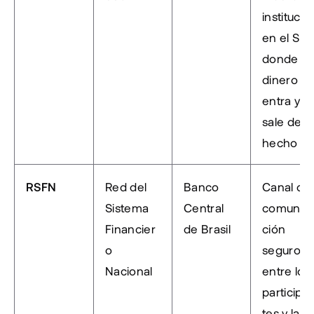
institución
en el SPI, 
donde el 
dinero 
entra y 
sale de 
hecho
RSFN
Red del 
Banco 
Canal de 
Sistema 
Central 
comunic
Financier
de Brasil
ción 
o 
seguro 
Nacional
entre los 
participa
tes y la 