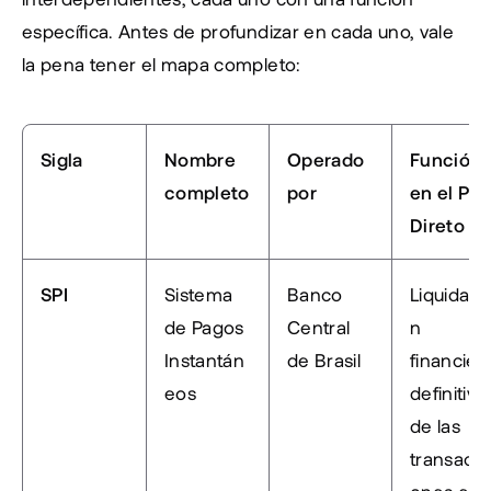
específica. Antes de profundizar en cada uno, vale 
la pena tener el mapa completo:
Sigla
Nombre 
Operado 
Función 
completo
por
en el Pix 
Direto
SPI
Sistema 
Banco 
Liquidaci
de Pagos 
Central 
n 
Instantán
de Brasil
financiera
eos
definitiva 
de las 
transacci