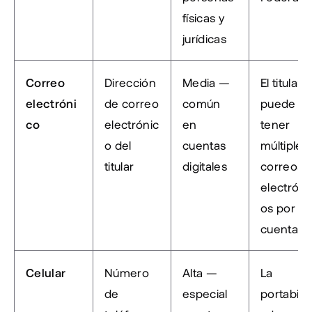
físicas y 
jurídicas
Correo 
Dirección 
Media — 
El titular 
electróni
de correo 
común 
puede 
co
electrónic
en 
tener 
o del 
cuentas 
múltiples 
titular
digitales
correos 
electróni
os por 
cuenta
Celular
Número 
Alta — 
La 
de 
especial
portabilid