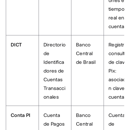
ones en 
tiempo 
real en la 
cuenta PI
DICT
Directorio 
Banco 
Registro y
de 
Central 
consulta 
Identifica
de Brasil
de claves
dores de 
Pix: 
Cuentas 
asociació
Transacci
n clave → 
onales
cuenta
Conta PI
Cuenta 
Banco 
Cuenta 
de Pagos 
Central 
de 