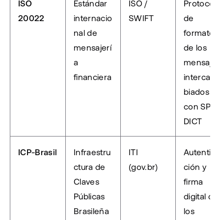
ISO 
Estándar 
ISO / 
Protocolo
20022
internacio
SWIFT
de 
nal de 
formato 
mensajerí
de los 
a 
mensajes
financiera
intercam
biados 
con SPI y 
DICT
ICP-Brasil
Infraestru
ITI 
Autentic
ctura de 
(gov.br)
ción y 
Claves 
firma 
Públicas 
digital de 
Brasileña
los 