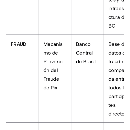
infraestr
ctura del 
BC
FRAUD
Mecanis
Banco 
Base de 
mo de 
Central 
datos de 
Prevenci
de Brasil
fraude 
ón del 
comparti
Fraude 
da entre 
de Pix
todos los 
participa
tes 
directos