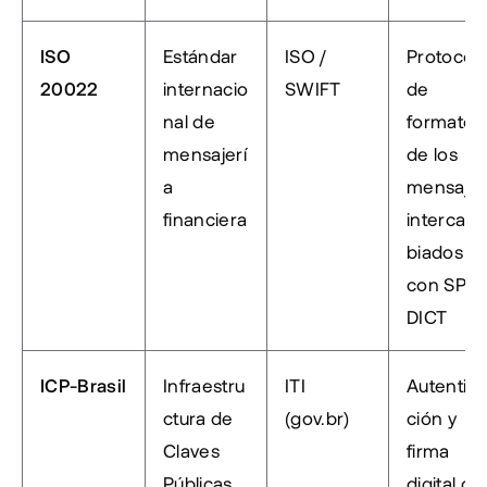
ISO 
Estándar 
ISO / 
Protocolo
20022
internacio
SWIFT
de 
nal de 
formato 
mensajerí
de los 
a 
mensajes
financiera
intercam
biados 
con SPI y 
DICT
ICP-Brasil
Infraestru
ITI 
Autentic
ctura de 
(gov.br)
ción y 
Claves 
firma 
Públicas 
digital de 