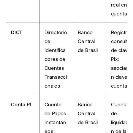
real en la 
cuenta PI
DICT
Directorio 
Banco 
Registro y
de 
Central 
consulta 
Identifica
de Brasil
de claves
dores de 
Pix: 
Cuentas 
asociació
Transacci
n clave → 
onales
cuenta
Conta PI
Cuenta 
Banco 
Cuenta 
de Pagos 
Central 
de 
Instantán
de Brasil
liquidació
eos
n de la 