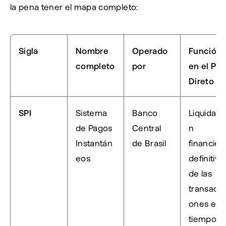
la pena tener el mapa completo:
Sigla
Nombre 
Operado 
Función 
completo
por
en el Pix 
Direto
SPI
Sistema 
Banco 
Liquidaci
de Pagos 
Central 
n 
Instantán
de Brasil
financiera
eos
definitiva 
de las 
transacci
ones en 
tiempo 