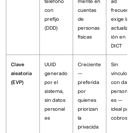
teléfono 
mente en 
ad 
con 
cuentas 
frecuente
prefijo 
de 
exige la 
(DDD)
personas 
actualiza
físicas
ión en el 
DICT
Clave 
UUID 
Creciente 
Sin 
aleatoria 
generado 
— 
vínculo 
(EVP)
por el 
preferida 
con datos
sistema, 
por 
personal
sin datos 
quienes 
es — 
personal
priorizan 
ideal para
es
la 
cobros
privacida