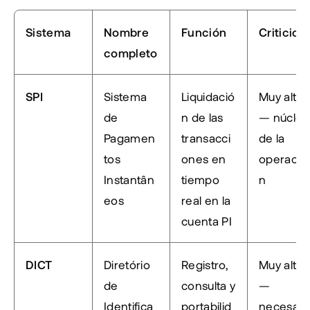
Sistema
Nombre 
Función
Criticida
completo
SPI
Sistema 
Liquidació
Muy alta 
de 
n de las 
— núcleo 
Pagamen
transacci
de la 
tos 
ones en 
operació
Instantân
tiempo 
n
eos
real en la 
cuenta PI
DICT
Diretório 
Registro, 
Muy alta 
de 
consulta y 
— 
Identifica
portabilid
necesario