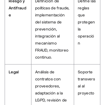
Riesgo y 
Definición de 
Define las 
Antifraud
políticas de fraude, 
reglas 
e
implementación 
que 
del sistema de 
protegen 
prevención, 
la 
integración al 
operació
mecanismo 
n
FRAUD, monitoreo 
continuo.
Legal
Análisis de 
Soporte 
contratos con 
transvers
proveedores, 
al al 
adaptación a la 
proyecto
LGPD, revisión de 