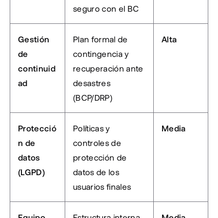
seguro con el BC
Gestión 
Plan formal de 
Alta
de 
contingencia y 
continuid
recuperación ante 
ad
desastres 
(BCP/DRP)
Protecció
Políticas y 
Media
n de 
controles de 
datos 
protección de 
(LGPD)
datos de los 
usuarios finales
Equipo 
Estructura interna 
Media