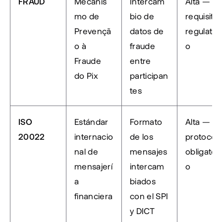
FRAUD
Mecanis
Intercam
Alta — 
mo de 
bio de 
requisito 
Prevençã
datos de 
regulator
o à 
fraude 
o
Fraude 
entre 
do Pix
participan
tes
ISO 
Estándar 
Formato 
Alta — 
20022
internacio
de los 
protocolo
nal de 
mensajes 
obligatori
mensajerí
intercam
o
a 
biados 
financiera
con el SPI 
y DICT