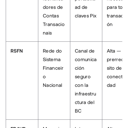
dores de 
ad de 
para toda
Contas 
claves Pix
transacci
Transacio
ón
nais
RSFN
Rede do 
Canal de 
Alta — 
Sistema 
comunica
prerrequi
Financeir
ción 
sito de 
o 
seguro 
conectivi
Nacional
con la 
dad
infraestru
ctura del 
BC