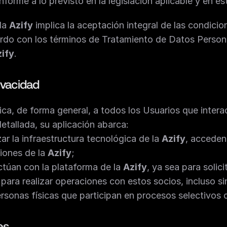
forme a lo previsto en la legislación aplicable y en est
la 
Azify
 implica la aceptación integral de las condicio
erdo con los términos de Tratamiento de Datos Personal
ify
.
rivacidad
lica, de forma general, a todos los Usuarios que inter
etallada, su aplicación abarca:
izar la infraestructura tecnológica de la 
Azify
, acceden
iones de la 
Azify
;
ctúan con la plataforma de la 
Azify
, ya sea para solic
para realizar operaciones con estos socios, incluso sin
ersonas físicas que participan en procesos selectivos 
es