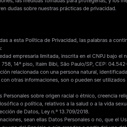
aciones, las medidas tomadas para protegerlas, y los m
aren dudas sobre nuestras prácticas de privacidad.
ídas a esta Política de Privacidad, las palabras a conti
: 
iedad empresaria limitada, inscrita en el CNPJ bajo el
758, 14º piso, Itaim Bibi, São Paulo/SP, CEP: 04.542
ción relacionada con una persona natural, identificada 
 con otras informaciones, son o pueden ser utilizados p
s Personales sobre origen racial o étnico, creencia religi
losófica o política, relativos a la salud o a la vida se
tección de Datos, Ley n.º 13.709/2018.
rmaciones, sean ellas Datos Personales o no, que el Us