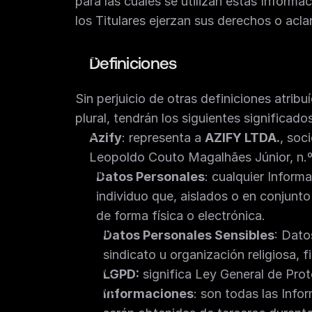
para las cuales se utilizan estas Inform
los Titulares ejerzan sus derechos o acl
Definiciones
Sin perjuicio de otras definiciones atribu
plural, tendrán los siguientes significados
Azify
: representa a 
AZIFY LTDA.
, soc
Leopoldo Couto Magalhães Júnior, n.º 
Datos Personales
: cualquier Informa
individuo que, aislados o en conjunto
de forma física o electrónica. 
Datos Personales Sensibles
: Dato
sindicato u organización religiosa, fi
LGPD:
 significa Ley General de Pro
Informaciones
: son todas las Info