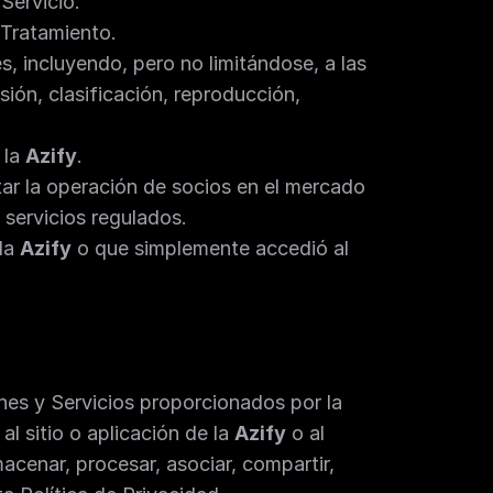
Servicio.
 Tratamiento.
, incluyendo, pero no limitándose, a las 
ión, clasificación, reproducción, 
la 
Azify
.
ar la operación de socios en el mercado 
 servicios regulados.
la 
Azify
 o que simplemente accedió al 
Las disposiciones de esta Política de Privacidad están relacionadas con el uso de las aplicaciones y Servicios proporcionados por la 
 sitio o aplicación de la 
Azify
 o al 
acenar, procesar, asociar, compartir, 