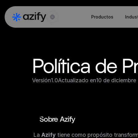
Select Language
Productos
Indus
Política de P
Versión
1.0
Actualizado en
10 de diciembre
Sobre Azify
La 
Azify
 tiene como propósito transforma