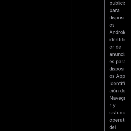
publicidad
para 
dispositiv
os 
Android y 
identifica
or de 
anuncian
es para 
dispositiv
os Apple).
Identifica
ción del 
Navegad
r y 
sistema 
operativo 
del 