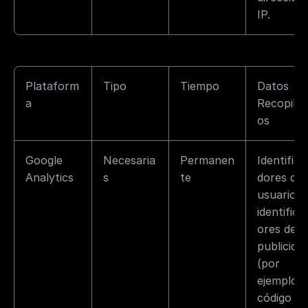
IP.
Plataform
Tipo
Tiempo
Datos 
a
Recopilad
os
Google 
Necesaria
Permanen
Identifica
Analytics
s
te
dores de 
usuarios e
identifica
ores de 
publicidad
(por 
ejemplo, 
código de 