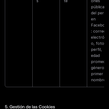
s
te
ones 
públicas 
del perfil 
en 
Faceboo
: correo 
electróni
o, foto de
perfil, 
edad 
promedio,
género, 
primer 
nombre.
5. Gestión de las Cookies