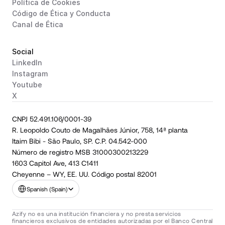
Política de Cookies
Código de Ética y Conducta
Canal de Ética
Social
LinkedIn
Instagram
Youtube
X
CNPJ 52.491.106/0001-39
R. Leopoldo Couto de Magalhães Júnior, 758, 14ª planta
Itaim Bibi - São Paulo, SP. C.P. 04.542-000
Número de registro MSB 31000300213229
1603 Capitol Ave, 413 C1411
Cheyenne – WY, EE. UU. Código postal 82001
Select Language
Spanish (Spain)
Azify no es una institución financiera y no presta servicios 
financieros exclusivos de entidades autorizadas por el Banco Central 