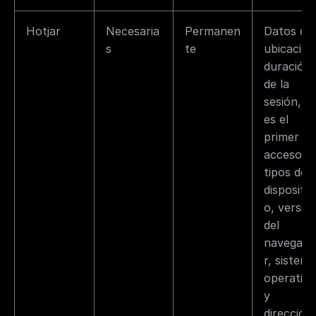
Hotjar
Necesaria
Permanen
Datos de 
s
te
ubicación,
duración 
de la 
sesión, si 
es el 
primer 
acceso, 
tipos de 
dispositiv
o, versión
del 
navegado
r, sistema 
operativo 
y 
dirección 