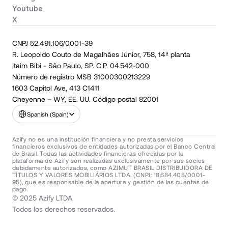
Youtube
X
CNPJ 52.491.106/0001-39
R. Leopoldo Couto de Magalhães Júnior, 758, 14ª planta
Itaim Bibi - São Paulo, SP. C.P. 04.542-000
Número de registro MSB 31000300213229
1603 Capitol Ave, 413 C1411
Cheyenne – WY, EE. UU. Código postal 82001
Select Language
Spanish (Spain)
Azify no es una institución financiera y no presta servicios 
financieros exclusivos de entidades autorizadas por el Banco Central 
de Brasil. Todas las actividades financieras ofrecidas por la 
plataforma de Azify son realizadas exclusivamente por sus socios 
debidamente autorizados, como AZIMUT BRASIL DISTRIBUIDORA DE 
TÍTULOS Y VALORES MOBILIÁRIOS LTDA. (CNPJ: 18.684.408/0001-
95), que es responsable de la apertura y gestión de las cuentas de 
pago.
© 2025 Azify LTDA.
Todos los derechos reservados.