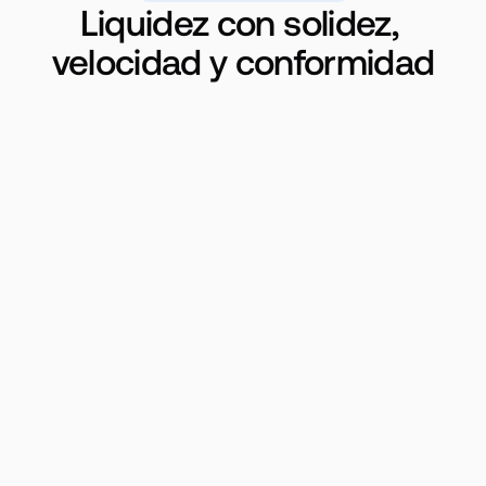
Liquidez con solidez, 
velocidad y conformidad
8 mil millones de 
dólares 
estadounidenses
Capital ya movido
Azify es uno de los principales proveedores 
de liquidez en activos virtuales para los 
actores que operan en el mercado brasileño. 