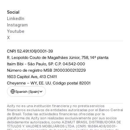
Social
LinkedIn
Instagram
Youtube
X
CNPJ 52.491.106/0001-39
R. Leopoldo Couto de Magalhães Júnior, 758, 14ª planta
Itaim Bibi - São Paulo, SP. C.P. 04.542-000
Número de registro MSB 31000300213229
1603 Capitol Ave, 413 C1411
Cheyenne – WY, EE. UU. Código postal 82001
Select Language
Spanish (Spain)
Azify no es una institución financiera y no presta servicios 
financieros exclusivos de entidades autorizadas por el Banco Central 
de Brasil. Todas las actividades financieras ofrecidas por la 
plataforma de Azify son realizadas exclusivamente por sus socios 
debidamente autorizados, como AZIMUT BRASIL DISTRIBUIDORA DE 
TÍTULOS Y VALORES MOBILIÁRIOS LTDA. (CNPJ: 18.684.408/0001-