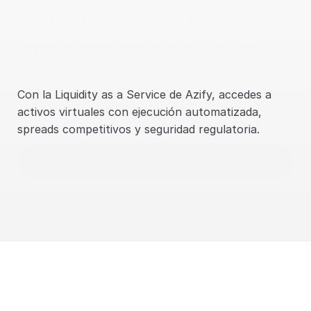
mayores actores 
también puede ser la 
tuya.
Con la Liquidity as a Service de Azify, accedes a 
activos virtuales con ejecución automatizada, 
spreads competitivos y seguridad regulatoria.
Hable con nuestros especialistas
Neobancos
Fintechs
Intercambios
Cor