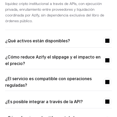
liquidez cripto institucional a través de APIs, con ejecución 
privada, enrutamiento entre proveedores y liquidación 
coordinada por Azify, sin dependencia exclusiva del libro de 
órdenes público.
¿Qué activos están disponibles?
Actualmente, el servicio admite operaciones con Bitcoin, USDT y 
USDC, con posibilidad de evolución según la demanda y el perfil 
¿Cómo reduce Azify el slippage y el impacto en 
de la operación.
el precio?
Las órdenes se ejecutan en un entorno privado, con 
enrutamiento inteligente entre proveedores de liquidez, evitando 
¿El servicio es compatible con operaciones 
la exposición directa al libro público y mejorando la 
reguladas?
previsibilidad de ejecución.
Sí. La infraestructura ha sido diseñada con capas de 
gobernanza, trazabilidad y controles operativos compatibles 
¿Es posible integrar a través de la API?
con entornos regulados y operaciones institucionales.
Sí. Todo el acceso a la liquidez se realiza a través de APIs, lo 
que permite la integración directa con plataformas, exchanges, 