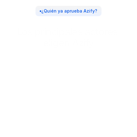
¿Quién ya aprueba Azify?
Los principales actores 
eligen Azify
¿Cómo utilizan Azify?
Permiten a los usuarios adquirir y realizar la 
conversión de activos virtuales dentro de la propia 
plataforma, de forma segura y regulada, con 
cuentas segregadas, total visibilidad de las 
transacciones y un flujo fluido desde el registro 
hasta la liquidación.