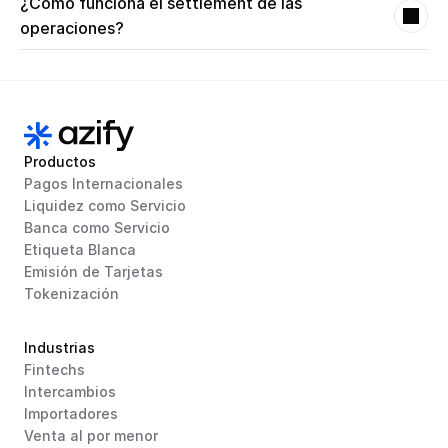
¿Cómo funciona el settlement de las 
fintechs y sistemas internos.
operaciones?
Azify coordina la liquidación fiat↔cripto o cripto↔stablecoin, 
reduciendo la fricción operativa, los pasos manuales y los 
riesgos de inconsistencia.
Productos
Pagos Internacionales
Liquidez como Servicio
Banca como Servicio
Etiqueta Blanca
Emisión de Tarjetas
Tokenización
Industrias
Fintechs
Intercambios
Importadores
Venta al por menor