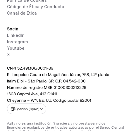
Política de Cookies
Código de Ética y Conducta
Canal de Ética
Social
LinkedIn
Instagram
Youtube
X
CNPJ 52.491.106/0001-39
R. Leopoldo Couto de Magalhães Júnior, 758, 14ª planta
Itaim Bibi - São Paulo, SP. C.P. 04.542-000
Número de registro MSB 31000300213229
1603 Capitol Ave, 413 C1411
Cheyenne – WY, EE. UU. Código postal 82001
Select Language
Spanish (Spain)
Azify no es una institución financiera y no presta servicios 
financieros exclusivos de entidades autorizadas por el Banco Central 