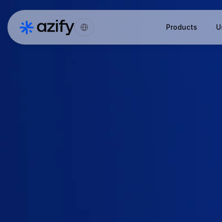
Select Language
Products
U