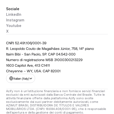
Sociale
LinkedIn
Instagram
Youtube
X
CNPJ 52.491.106/0001-39
R. Leopoldo Couto de Magalhães Júnior, 758, 14° piano
Itaim Bibi - San Paolo, SP. CAP 04.542-000
Numero di registrazione MSB 31000300213229
1603 Capitol Ave, 413 C1411
Cheyenne – WY, USA. CAP 82001
Select Language
Italian (Italy)
Azify non è un'istituzione finanziaria e non fornisce servizi finanziari 
esclusivi da enti autorizzati dalla Banca Centrale del Brasile. Tutte le 
attività finanziarie offerte dalla piattaforma Azify sono svolte 
esclusivamente dai suoi partner debitamente autorizzati, come 
AZIMUT BRASIL DISTRIBUIDORA DE TÍTULOS E VALORES 
MOBILIÁRIOS LTDA. (CNPJ: 18.684.408/0001-95), che è responsabile 
dell'apertura e della gestione dei conti di pagamento.