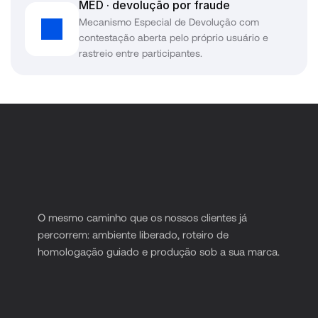
MED · devolução por fraude
Mecanismo Especial de Devolução com 
contestação aberta pelo próprio usuário e 
rastreio entre participantes.
Infrastruttura plug-and-
play con motore di 
conformità
O mesmo caminho que os nossos clientes já 
percorrem: ambiente liberado, roteiro de 
homologação guiado e produção sob a sua marca.
Bancario
Infrastruttura completa di conti digitali (PF e PJ), 