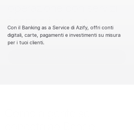
operazione con servizi 
finanziari plug-in
Con il Banking as a Service di Azify, offri conti 
digitali, carte, pagamenti e investimenti su misura 
per i tuoi clienti.
Parla con i nostri esperti
Parla con un esperto
Como a gente se 
conecta ao Banco 