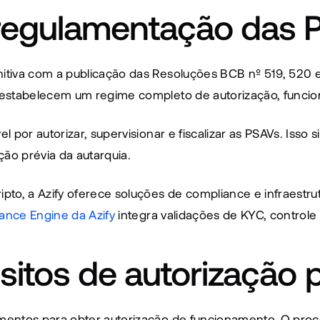
regulamentação das P
itiva com a publicação das Resoluções BCB nº 519, 520
 estabelecem um regime completo de autorização, funcio
por autorizar, supervisionar e fiscalizar as PSAVs. Isso s
ção prévia da autarquia.
to, a Azify oferece soluções de compliance e infraestru
ance Engine da Azify
 integra validações de KYC, controle 
isitos de autorização
ntos para obter autorização de funcionamento. O proces