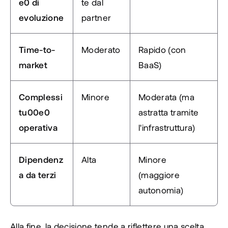
e0 di 
te dal 
evoluzione
partner
Time-to-
Moderato
Rapido (con 
market
BaaS)
Complessi
Minore
Moderata (ma 
tu00e0 
astratta tramite 
operativa
l'infrastruttura)
Dipendenz
Alta
Minore 
a da terzi
(maggiore 
autonomia)
Alla fine, la decisione tende a riflettere una scelta 