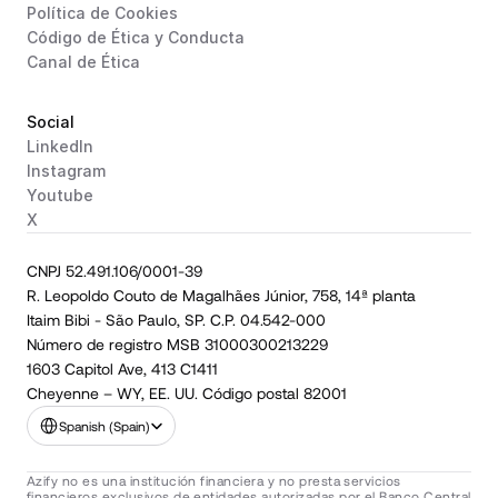
Política de Cookies
Código de Ética y Conducta
Canal de Ética
Social
LinkedIn
Instagram
Youtube
X
CNPJ 52.491.106/0001-39
R. Leopoldo Couto de Magalhães Júnior, 758, 14ª planta
Itaim Bibi - São Paulo, SP. C.P. 04.542-000
Número de registro MSB 31000300213229
1603 Capitol Ave, 413 C1411
Cheyenne – WY, EE. UU. Código postal 82001
Select Language
Spanish (Spain)
Azify no es una institución financiera y no presta servicios 
financieros exclusivos de entidades autorizadas por el Banco Central 