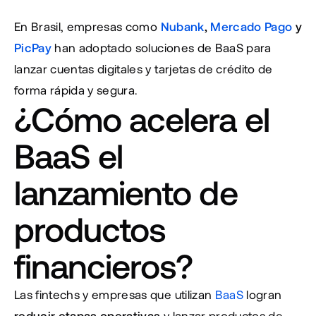
En Brasil, empresas como 
Nubank
, 
Mercado Pago
 y 
PicPay
 han adoptado soluciones de BaaS para 
lanzar cuentas digitales y tarjetas de crédito de 
forma rápida y segura.
¿Cómo acelera el 
BaaS el 
lanzamiento de 
productos 
financieros?
Las fintechs y empresas que utilizan 
BaaS
 logran 
reducir etapas operativas
 y lanzar productos de 