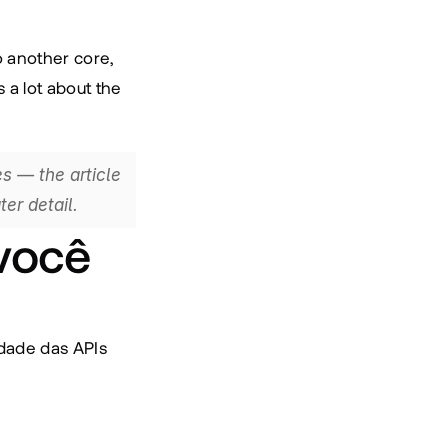
o another core, 
a lot about the 
For a specific deep dive into core banking — architectures, evaluation criteria, and common mistakes — the article 
ter detail.
você 
dade das APIs 