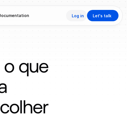
Documentation
Log in
Let's talk
 o que 
 
colher 