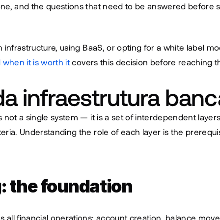
 one, and the questions that need to be answered before s
 when it is worth it
 covers this decision before reaching th
a infraestrutura banc
is not a single system — it is a set of interdependent layers
teria. Understanding the role of each layer is the prerequis
: the foundation
s all financial operations: account creation, balance move