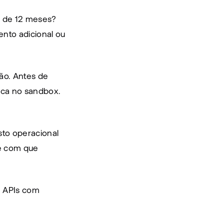
 de 12 meses? 
nto adicional ou 
o. Antes de 
ica no sandbox. 
to operacional 
e com que 
 APIs com 