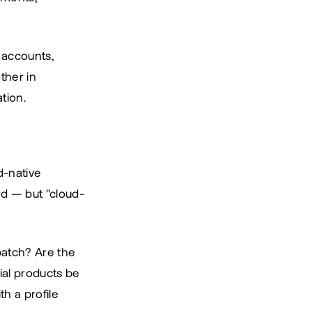
accounts, 
her in 
tion.
-native 
rd — but "cloud-
batch? Are the 
al products be 
 a profile 