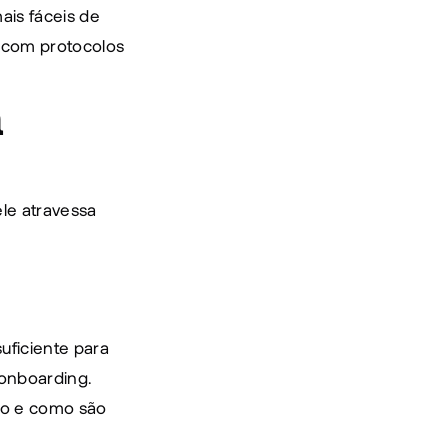
is fáceis de 
 com protocolos 
 
e atravessa 
uficiente para 
onboarding. 
ão e como são 