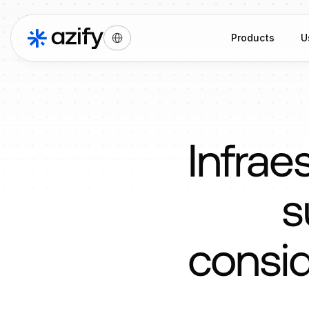
Select Language
Products
U
Infrae
s
consid