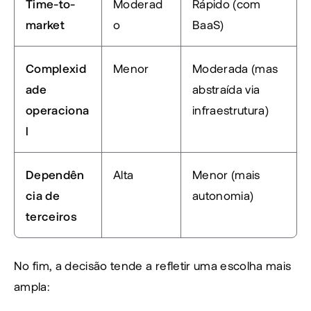
Time-to-
Moderad
Rápido (com 
market
o
BaaS)
Complexid
Menor
Moderada (mas 
ade 
abstraída via 
operaciona
infraestrutura)
l
Dependên
Alta
Menor (mais 
cia de 
autonomia)
terceiros
No fim, a decisão tende a refletir uma escolha mais 
ampla: