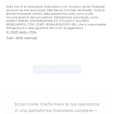
Azify non è un'istituzione finanziaria e non fornisce servizi finanziari 
esclusivi da enti autorizzati dalla Banca Centrale del Brasile. Tutte le 
attività finanziarie offerte dalla piattaforma Azify sono svolte 
esclusivamente dai suoi partner debitamente autorizzati, come 
AZIMUT BRASIL DISTRIBUIDORA DE TÍTULOS E VALORES 
MOBILIÁRIOS LTDA. (CNPJ: 18.684.408/0001-95), che è responsabile 
dell'apertura e della gestione dei conti di pagamento.
© 2025 Azify LTDA.
Tutti i diritti riservati.
Pronto per cominciare?
Anticipa il mercato, 
guida il movimento. 
Inizia oggi
Scopri come trasformare la tua operazione 
in una piattaforma finanziaria completa — 