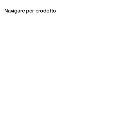
Navigare per prodotto
Assemblare
Bancaria come servizio
Vedi Documentazione