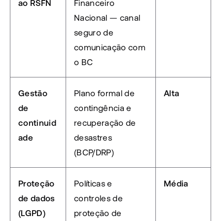
ao RSFN
Financeiro 
Nacional — canal 
seguro de 
comunicação com 
o BC
Gestão 
Plano formal de 
Alta
de 
contingência e 
continuid
recuperação de 
ade
desastres 
(BCP/DRP)
Proteção 
Políticas e 
Média
de dados 
controles de 
(LGPD)
proteção de 