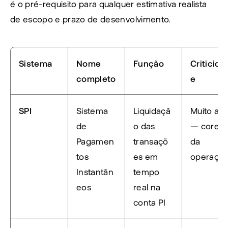
é o pré-requisito para qualquer estimativa realista 
de escopo e prazo de desenvolvimento.
Sistema
Nome 
Função
Criticida
completo
e
SPI
Sistema 
Liquidaçã
Muito alta
de 
o das 
— core 
Pagamen
transaçõ
da 
tos 
es em 
operaçã
Instantân
tempo 
eos
real na 
conta PI