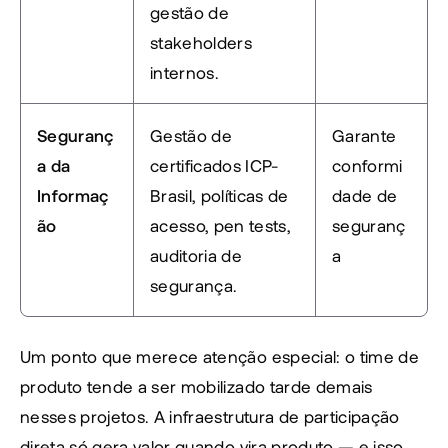
gestão de 
stakeholders 
internos.
Seguranç
Gestão de 
Garante 
a da 
certificados ICP-
conformi
Informaç
Brasil, políticas de 
dade de 
ão
acesso, pen tests, 
seguranç
auditoria de 
a
segurança.
Um ponto que merece atenção especial: o time de 
produto tende a ser mobilizado tarde demais 
nesses projetos. A infraestrutura de participação 
direta só gera valor quando vira produto — e isso 