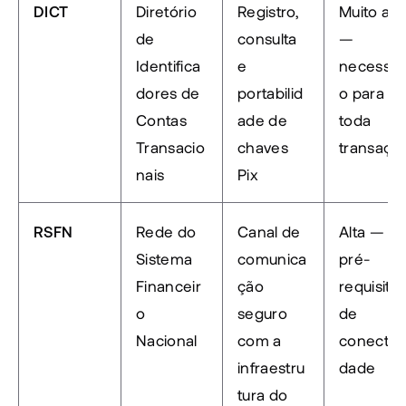
DICT
Diretório 
Registro, 
Muito alta
de 
consulta 
— 
Identifica
e 
necessár
dores de 
portabilid
o para 
Contas 
ade de 
toda 
Transacio
chaves 
transaçã
nais
Pix
RSFN
Rede do 
Canal de 
Alta — 
Sistema 
comunica
pré-
Financeir
ção 
requisito 
o 
seguro 
de 
Nacional
com a 
conectivi
infraestru
dade
tura do 