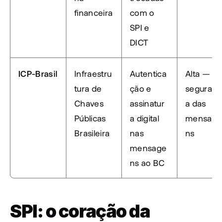
financeira
com o 
SPI e 
DICT
ICP-Brasil
Infraestru
Autentica
Alta — 
tura de 
ção e 
seguranç
Chaves 
assinatur
a das 
Públicas 
a digital 
mensag
Brasileira
nas 
ns
mensage
ns ao BC
SPI: o coração da 