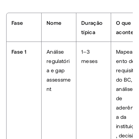
Fase
Nome
Duração 
O que 
típica
acontec
Fase 1
Análise 
1–3 
Mapeam
regulatóri
meses
ento de 
a e gap 
requisitos
assessme
do BC, 
nt
análise 
de 
aderênci
a da 
instituiçã
, decisão 