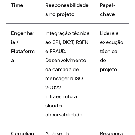
Time
Responsabilidade
Papel-
s no projeto
chave
Engenhar
Integração técnica 
Lidera a 
ia / 
ao SPI, DICT, RSFN 
execução 
Plataform
e FRAUD. 
técnica 
a
Desenvolvimento 
do 
da camada de 
projeto
mensageria ISO 
20022. 
Infraestrutura 
cloud e 
observabilidade.
Complian
Análise da 
Responsá