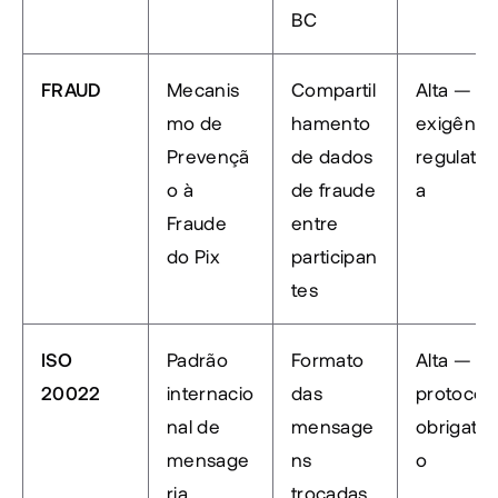
BC
FRAUD
Mecanis
Compartil
Alta — 
mo de 
hamento 
exigência
Prevençã
de dados 
regulatór
o à 
de fraude 
a
Fraude 
entre 
do Pix
participan
tes
ISO 
Padrão 
Formato 
Alta — 
20022
internacio
das 
protocolo
nal de 
mensage
obrigatór
mensage
ns 
o
ria 
trocadas 